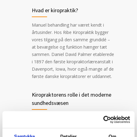
Hvad er kiropraktik?
Manuel behandling har været kendt i
årtusinder. Hos Ribe Kiropraktik bygger
vores tilgang på den samme grundidé –
at bevægelse og funktion hænger tæt
sammen. Daniel David Palmer etablerede
i 1897 den første kiropraktorlæreanstalt i
Davenport, Iowa, hvor også mange af de
første danske kiropraktorer er uddannet.
Kiropraktorens rolle i det moderne
sundhedsvæsen
Den første danske kiropraktor åbnede
klinik i 1920. Sidenhen har flere
kiropraktorer etableret klinikker i
Samtykke
Detaljer
Om