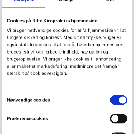
Danmark, og der er gjort et stort arbejde
for at udbrede kendskabet til kiropraktik
og dens betydning for bevægeapparatet.
Cookies på Ribe Kiropraktiks hjemmeside
Undervejs blev kiropraktisk behandling
Vi bruger nødvendige cookies for at få hjemmesiden til at
omfattet af sygesikringsoverenskomsten
fungere sikkert og korrekt. Med dit samtykke bruger vi
og blev en del af det autoriserede
også statistikcookies til at forstå, hvordan hjemmesiden
sundhedsvæsen.
bruges, så vi kan forbedre indhold, navigation og
brugeroplevelse. Vi bruger ikke cookies til annoncering
Siden 1994 har det været muligt at
eller målrettet markedsføring, medmindre det fremgår
uddanne sig til kiropraktor i Danmark.
særskilt af cookieoversigten.
Uddannelsen hedder Klinisk Biomekanik
og udbydes i hele Norden kun på Det
Sundhedsvidenskabelige Fakultet ved
Samtykkevalg
Syddansk Universitet i Odense. Den tager
Nødvendige cookies
fem år og består af en treårig
bachelordel og en toårig kandidatdel. I
Præferencecookies
2015 blev den femårige
specialuddannelse for kiropraktorer i
sygehusvæsenet etableret.