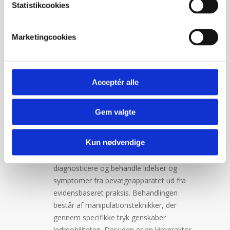
Statistikcookies
I dag er der ca. 1.000 praktiserende
Marketingcookies
kiropraktorer i Danmark fordelt på
omkring 300 private klinikker og ca. 15
kiropraktorer, der arbejder i
sygehusvæsenet – blandt andet på
Acceptér alle
Rygcenter Syddanmark.
Gem valgte
Hvornår bør man opsøge en
kiropraktor?
Kun nødvendige
En kiropraktor kan forebygge, undersøge,
diagnosticere og behandle lidelser og
symptomer fra bevægeapparatet ud fra
evidensbaseret praksis. Behandlingen
består af manipulationsteknikker, der
gennem specifikke tryk genskaber
ledmobiliteten. Desuden er en kiropraktor