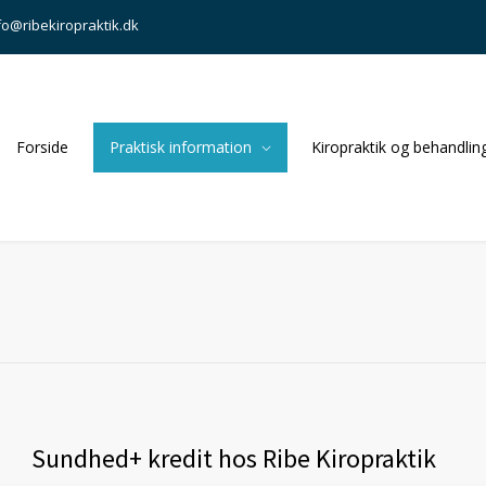
fo@ribekiropraktik.dk
Forside
Praktisk information
Kiropraktik og behandlin
Sundhed+ kredit hos Ribe Kiropraktik