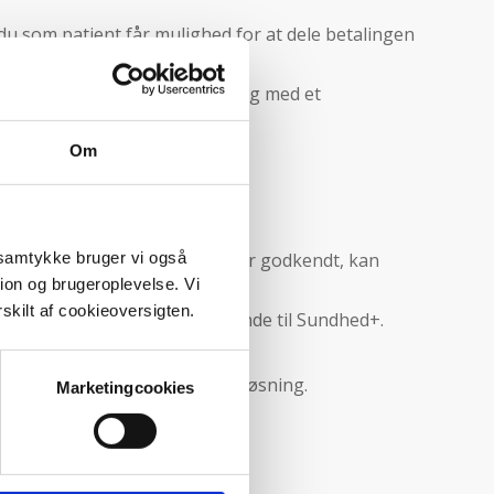
u som patient får mulighed for at dele betalingen
og gør det lettere at komme i gang med et
Om
t samtykke bruger vi også
svar med det samme. Når du er godkendt, kan
tion og brugeroplevelse. Vi
tik.
skilt af cookieoversigten.
ge, og afdrager herefter løbende til Sundhed+.
r en tryg og smidig betalingsløsning.
Marketingcookies