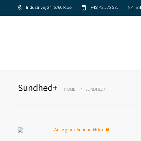
Industrivej 24, 6760 Ribe
(+45) 42 575 575
in
Sundhed+
HOME
SUNDHED+