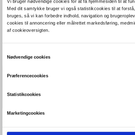
Vi bruger nødvendige cookies for at få hjemmesiden til at fun
Med dit samtykke bruger vi også statistikcookies til at fors
bruges, så vi kan forbedre indhold, navigation og brugeroplev
cookies til annoncering eller målrettet markedsføring, medmi
af cookieoversigten.
Samtykkevalg
Nødvendige cookies
Præferencecookies
Statistikcookies
Marketingcookies
Smerte er kroppens måde at advare os om fare. Men ikke al smerte
er farlig. For eksempel gør det ondt at træde på en LEGO-klods,
men det er ikke farligt. Træder du derimod i et bål, beskytter
smertereaktionen dig mod skade. Smerte er altså ikke noget, vi