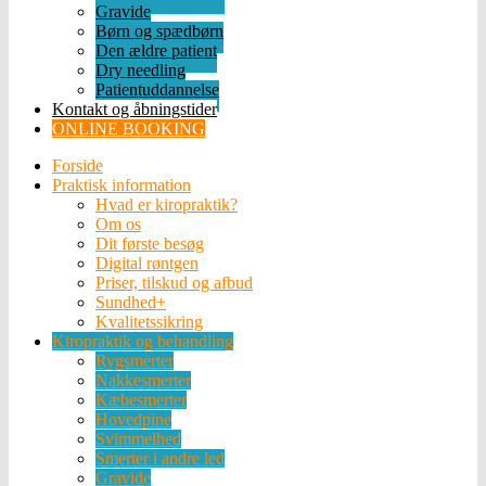
Gravide
Børn og spædbørn
Den ældre patient
Dry needling
Patientuddannelse
Kontakt og åbningstider
ONLINE BOOKING
Forside
Praktisk information
Hvad er kiropraktik?
Om os
Dit første besøg
Digital røntgen
Priser, tilskud og afbud
Sundhed+
Kvalitetssikring
Kiropraktik og behandling
Rygsmerter
Nakkesmerter
Kæbesmerter
Hovedpine
Svimmelhed
Smerter i andre led
Gravide