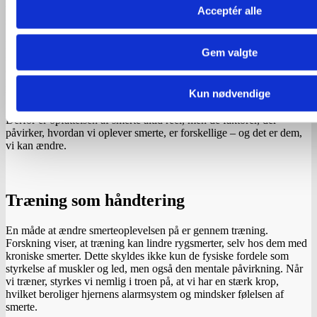
vælger, men en reaktion på, hvad kroppen opfatter som en trussel –
Acceptér alle
selv når truslen ikke er reel.
Hvis du i en periode er meget stresset, sover dårligt og mangler
Gem valgte
støtte fra dine kolleger, kan disse faktorer medvirke til, at din hjerne
overfortolke dine rygsmerter og opfatte dem som værre, end de er.
Dette skruer op for hjernens alarmsystem og behov for
Kun nødvendige
beskyttelsestrang, hvilket forstærker oplevelsen af smerte.
Derfor er opfattelsen af smerte altid reel, men de faktorer, der
påvirker, hvordan vi oplever smerte, er forskellige – og det er dem,
vi kan ændre.
Træning som håndtering
En måde at ændre smerteoplevelsen på er gennem træning.
Forskning viser, at træning kan lindre rygsmerter, selv hos dem med
kroniske smerter. Dette skyldes ikke kun de fysiske fordele som
styrkelse af muskler og led, men også den mentale påvirkning. Når
vi træner, styrkes vi nemlig i troen på, at vi har en stærk krop,
hvilket beroliger hjernens alarmsystem og mindsker følelsen af
smerte.