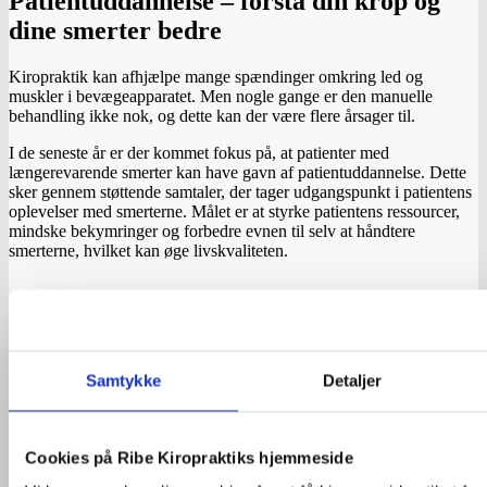
Patientuddannelse – forstå din krop og
dine smerter bedre
Kiropraktik kan afhjælpe mange spændinger omkring led og
muskler i bevægeapparatet. Men nogle gange er den manuelle
behandling ikke nok, og dette kan der være flere årsager til.
I de seneste år er der kommet fokus på, at patienter med
længerevarende smerter kan have gavn af patientuddannelse. Dette
sker gennem støttende samtaler, der tager udgangspunkt i patientens
oplevelser med smerterne. Målet er at styrke patientens ressourcer,
mindske bekymringer og forbedre evnen til selv at håndtere
smerterne, hvilket kan øge livskvaliteten.
Smertehåndtering
Samtykke
Detaljer
Smerte opleves forskelligt, fordi den påvirkes af tre områder:
biologiske, psykologiske og sociale faktorer. Dette kan være ting
som, hvad vi tror om årsagen til smerten, tidligere oplevelser med
smerte, stress, søvnkvalitet og social trivsel. Alle disse ting sammen
Cookies på Ribe Kiropraktiks hjemmeside
skaber det, vi kalder en “biopsykosocial forståelse” af smerte hvilket
betyder, at hver person oplever smerte forskelligt.