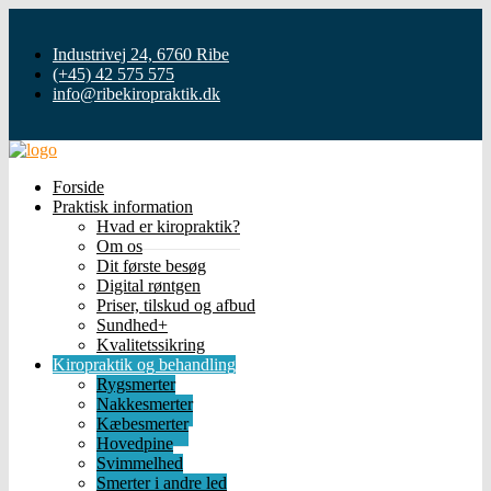
Industrivej 24, 6760 Ribe
(+45) 42 575 575
info@ribekiropraktik.dk
Forside
Praktisk information
Hvad er kiropraktik?
Om os
Dit første besøg
Digital røntgen
Priser, tilskud og afbud
Sundhed+
Kvalitetssikring
Kiropraktik og behandling
Rygsmerter
Nakkesmerter
Kæbesmerter
Hovedpine
Svimmelhed
Smerter i andre led