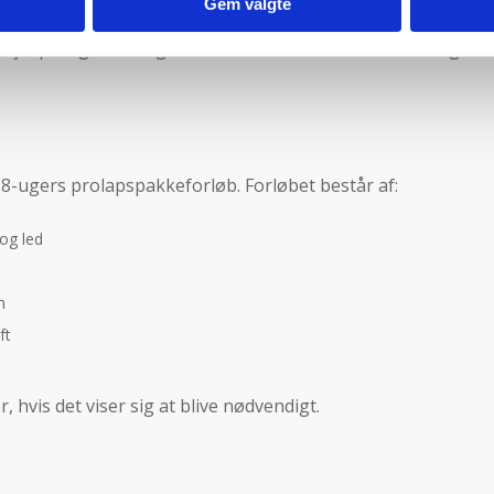
Gem valgte
g hjælpe dig sikkert gennem forløbet. De fleste klarer sig ud
t 8-ugers prolapspakkeforløb. Forløbet består af:
og led
n
ft
 hvis det viser sig at blive nødvendigt.