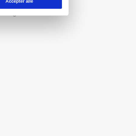
Acceptér alle
en varige mén.