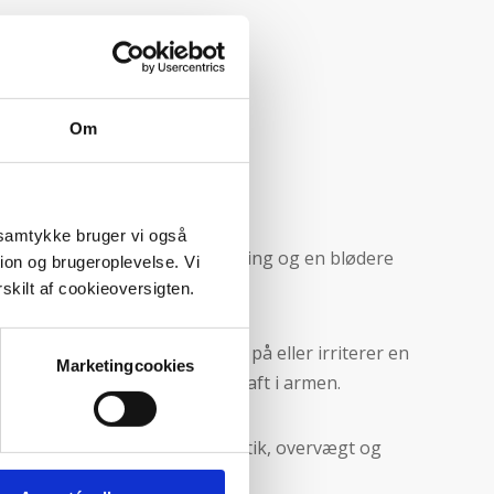
Om
t samtykke bruger vi også
r. De består af en fast ydre ring og en blødere
tion og brugeroplevelse. Vi
skilt af cookieoversigten.
kken. Hvis prolapsen trykker på eller irriterer en
Marketingcookies
yrrelser og svækket muskelkraft i armen.
e årsag, men faktorer som genetik, overvægt og