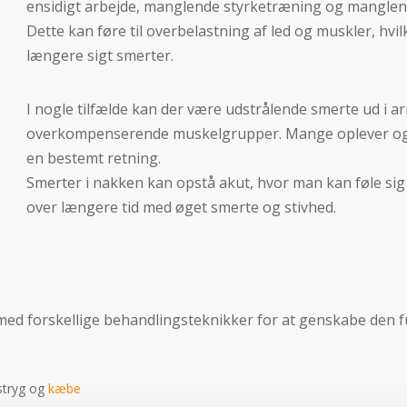
ensidigt arbejde, manglende styrketræning og manglend
Dette kan føre til overbelastning af led og muskler, hvi
længere sigt smerter.
I nogle tilfælde kan der være udstrålende smerte ud i a
overkompenserende muskelgrupper. Mange oplever også,
en bestemt retning.
Smerter i nakken kan opstå akut, hvor man kan føle sig 
over længere tid med øget smerte og stivhed.
 med forskellige behandlingsteknikker for at genskabe den
stryg og
kæbe