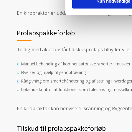
Kun nødvendige
En kiropraktor er uddannet til at stille diagnosen o
Prolapspakkeforløb
Til dig med akut opstået diskusprolaps tilbyder vi e
Manuel behandling af kompensatoriske smerter i muskler 
Øvelser og hjælp til genoptræning
Rådgivning om smertehåndtering og aflastning i hverdage
Løbende kontrol af funktioner som følesans og muskelkra
En kiropraktor kan henvise til scanning og Rygcenter,
Tilskud til prolapspakkeforløb