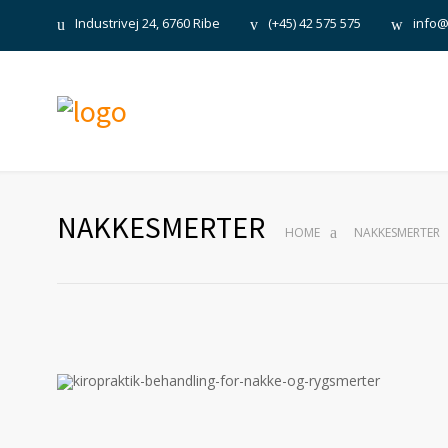
Industrivej 24, 6760 Ribe
(+45) 42 575 575
info@
NAKKESMERTER
HOME
NAKKESMERTER