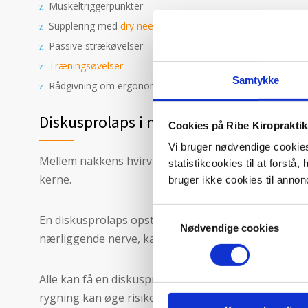
Muskeltriggerpunkter
Supplering med
dry needling
Passive strækøvelser
Træningsøvelser
Samtykke
Rådgivning om ergonomi
Diskusprolaps i nakken
Cookies på Ribe Kiroprakti
Vi bruger nødvendige cookies 
Mellem nakkens hvirvler ligger bruskskiverne, også
statistikcookies til at forst
kerne.
bruger ikke cookies til annon
Samtykkevalg
En diskusprolaps opstår, når den bløde kerne presses
Nødvendige cookies
nærliggende nerve, kan det give smerter, som ofte 
Alle kan få en diskusprolaps og ofte går den i sig 
rygning kan øge risikoen.